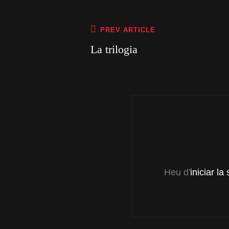
Navegació
Previous
PREV ARTICLE
Post
d'entrades
La trilogia
Heu d'
iniciar la