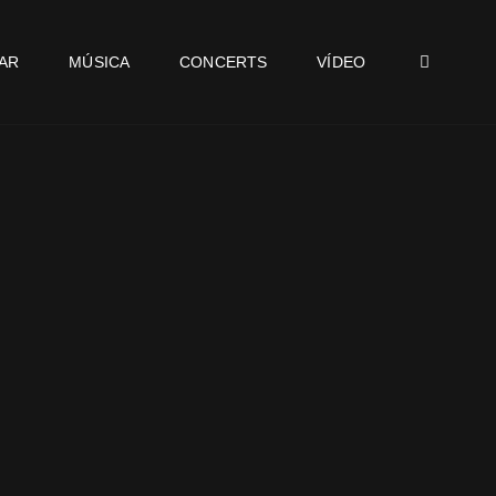
SEA
AR
MÚSICA
CONCERTS
VÍDEO
al
0 €.