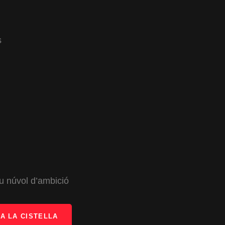
s
u núvol d’ambició
A LA CISTELLA