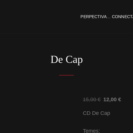
PERPECTIVA… CONNECT
A
De Cap
El
El
15,00
€
12,00
€
preu
preu
CD De Cap
original
actu
era:
és:
Temes:
15,00 €.
12,0