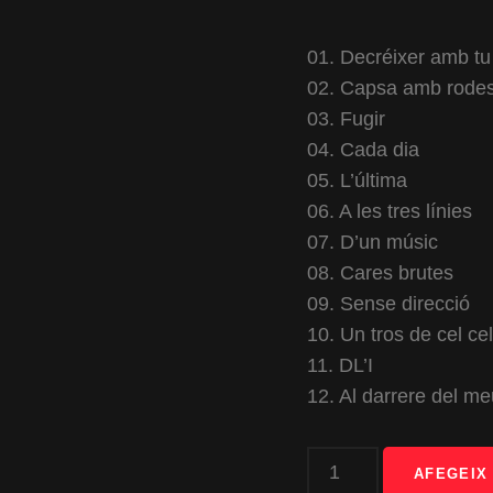
01. Decréixer amb tu
02. Capsa amb rode
03. Fugir
04. Cada dia
05. L’última
06. A les tres línies
07. D’un músic
08. Cares brutes
09. Sense direcció
10. Un tros de cel cel
11. DL’I
12. Al darrere del me
quantitat
AFEGEIX 
de